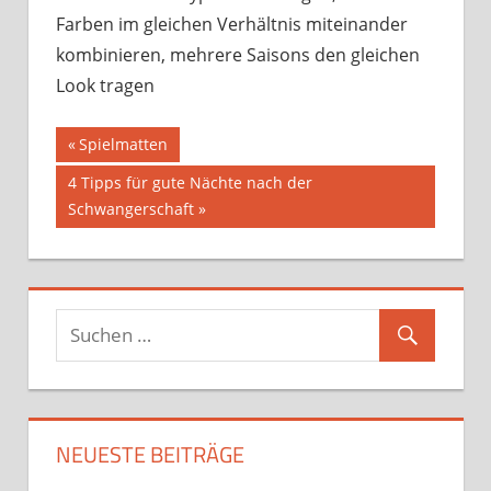
Farben im gleichen Verhältnis miteinander
kombinieren, mehrere Saisons den gleichen
Look tragen
Beitragsnavigation
Vorheriger
Spielmatten
Beitrag:
Nächster
4 Tipps für gute Nächte nach der
Beitrag:
Schwangerschaft
NEUESTE BEITRÄGE