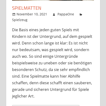
SPIELMATTEN
November 10, 2021
PappaOne
Spielzeug
Die Basis eines jeden guten Spiels mit
Kindern ist der Untergrund, auf dem gespielt
wird. Denn schon lange ist klar: Es ist nicht
nur bedeutsam, was gespielt wird, sondern
auch wo. So sind einige Untergründe
beispielsweise zu uneben oder sie benötigen
besonderen Schutz, da sie sehr empfindlich
sind. Eine Spielmatte kann hier Abhilfe
schaffen, denn diese schafft einen sauberen,
gerade und sicheren Untergrund für Spiele
jeglicher Art.