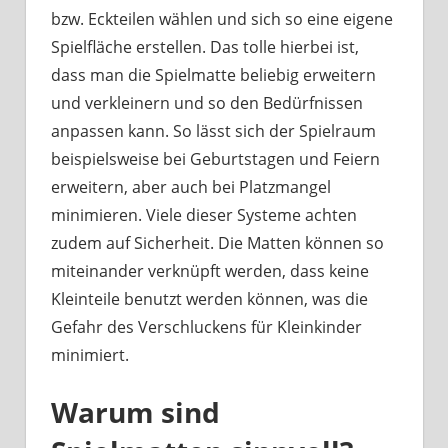
bzw. Eckteilen wählen und sich so eine eigene
Spielfläche erstellen. Das tolle hierbei ist,
dass man die Spielmatte beliebig erweitern
und verkleinern und so den Bedürfnissen
anpassen kann. So lässt sich der Spielraum
beispielsweise bei Geburtstagen und Feiern
erweitern, aber auch bei Platzmangel
minimieren. Viele dieser Systeme achten
zudem auf Sicherheit. Die Matten können so
miteinander verknüpft werden, dass keine
Kleinteile benutzt werden können, was die
Gefahr des Verschluckens für Kleinkinder
minimiert.
Warum sind