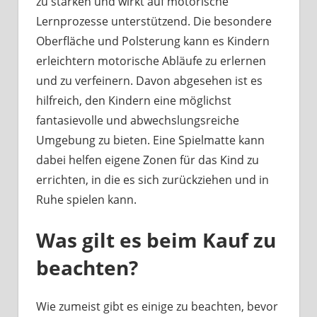
zu stärken und wirkt auf motorische
Lernprozesse unterstützend. Die besondere
Oberfläche und Polsterung kann es Kindern
erleichtern motorische Abläufe zu erlernen
und zu verfeinern. Davon abgesehen ist es
hilfreich, den Kindern eine möglichst
fantasievolle und abwechslungsreiche
Umgebung zu bieten. Eine Spielmatte kann
dabei helfen eigene Zonen für das Kind zu
errichten, in die es sich zurückziehen und in
Ruhe spielen kann.
Was gilt es beim Kauf zu
beachten?
Wie zumeist gibt es einige zu beachten, bevor