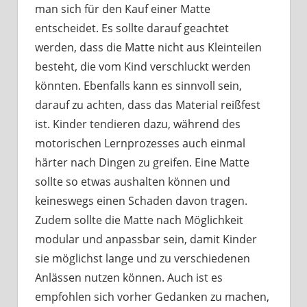
man sich für den Kauf einer Matte
entscheidet. Es sollte darauf geachtet
werden, dass die Matte nicht aus Kleinteilen
besteht, die vom Kind verschluckt werden
könnten. Ebenfalls kann es sinnvoll sein,
darauf zu achten, dass das Material reißfest
ist. Kinder tendieren dazu, während des
motorischen Lernprozesses auch einmal
härter nach Dingen zu greifen. Eine Matte
sollte so etwas aushalten können und
keineswegs einen Schaden davon tragen.
Zudem sollte die Matte nach Möglichkeit
modular und anpassbar sein, damit Kinder
sie möglichst lange und zu verschiedenen
Anlässen nutzen können. Auch ist es
empfohlen sich vorher Gedanken zu machen,