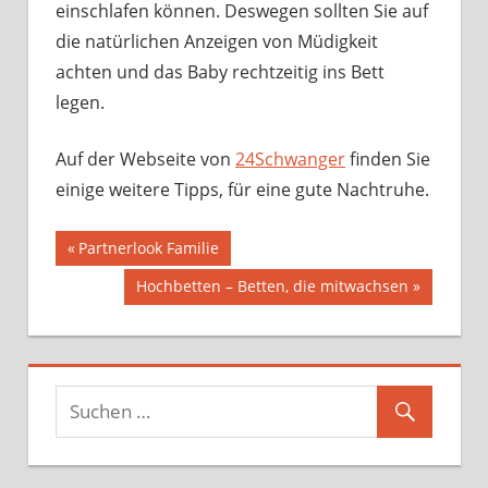
einschlafen können. Deswegen sollten Sie auf
die natürlichen Anzeigen von Müdigkeit
achten und das Baby rechtzeitig ins Bett
legen.
Auf der Webseite von
24Schwanger
finden Sie
einige weitere Tipps, für eine gute Nachtruhe.
Beitragsnavigation
Vorheriger
Partnerlook Familie
Beitrag:
Nächster
Hochbetten – Betten, die mitwachsen
Beitrag: