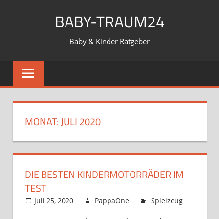
Zum
BABY-TRAUM24
Inhalt
springen
Baby & Kinder Ratgeber
MONAT:
JULI 2020
DIE BESTEN KINDERMOTORRÄDER IM
TEST
Juli 25, 2020
PappaOne
Spielzeug