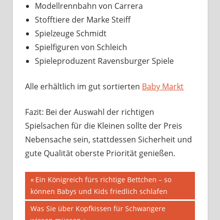
Modellrennbahn von Carrera
Stofftiere der Marke Steiff
Spielzeuge Schmidt
Spielfiguren von Schleich
Spieleproduzent Ravensburger Spiele
Alle erhältlich im gut sortierten
Baby Markt
Fazit: Bei der Auswahl der richtigen
Spielsachen für die Kleinen sollte der Preis
Nebensache sein, stattdessen Sicherheit und
gute Qualität oberste Priorität genießen.
Beitragsnavigation
Vorheriger
Ein Königreich fürs richtige Bettchen – so
Beitrag:
können Babys und Kids friedlich schlafen
Nächster
Was Sie über Kopfkissen für Schwangere
Beitrag: